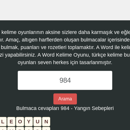
 kelime oyunlarının aksine sizlere daha karmaşık ve eğle
r. Amaç, altıgen harflerden oluşan bulmacalar içerisinde
 bulmak, puanları ve rozetleri toplamaktır. A Word ile kel
zi yapabilirsiniz. A Word Kelime Oyunu, türkçe kelime 
oyunları seven herkes için tasarlanmıştır.
A
Word
Kelime
Oyunu
Arama
bulmaca
Bulmaca cevapları 984 - Yangın Sebepleri
numarasını
girin
L
E
O
Y
U
N
ve