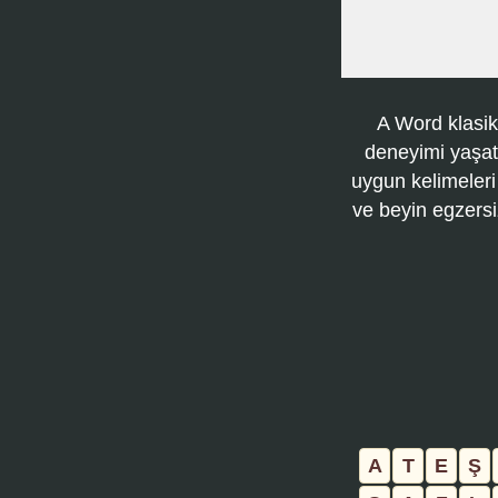
A Word klasik
deneyimi yaşatı
uygun kelimeleri
ve beyin egzersi
A
T
E
Ş