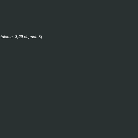
rtalama:
3,20
dışında 5
)