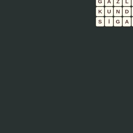
G
A
Z
L
K
U
N
D
S
İ
G
A