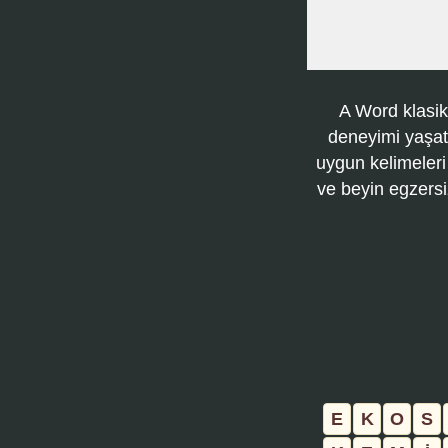
A Word klasik
deneyimi yaşatı
uygun kelimeleri
ve beyin egzersi
E
K
O
S