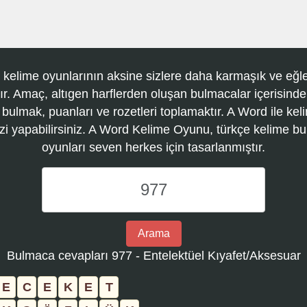
 kelime oyunlarının aksine sizlere daha karmaşık ve eğle
r. Amaç, altıgen harflerden oluşan bulmacalar içerisinde
 bulmak, puanları ve rozetleri toplamaktır. A Word ile kel
zi yapabilirsiniz. A Word Kelime Oyunu, türkçe kelime 
oyunları seven herkes için tasarlanmıştır.
A
Word
Kelime
Oyunu
Arama
bulmaca
Bulmaca cevapları 977 - Entelektüel Kıyafet/Aksesuar
numarasını
girin
E
C
E
K
E
T
ve