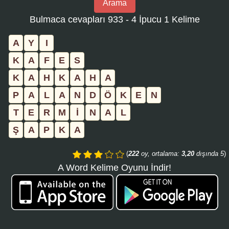
Arama
bulmaca
Bulmaca cevapları 933 - 4 İpucu 1 Kelime
numarasını
girin
A
Y
I
ve
K
A
F
E
S
aramayı
K
A
H
K
A
H
A
tıklayın:
P
A
L
A
N
D
Ö
K
E
N
T
E
R
M
İ
N
A
L
Ş
A
P
K
A
(
222
oy, ortalama:
3,20
dışında 5
)
A Word Kelime Oyunu İndir!