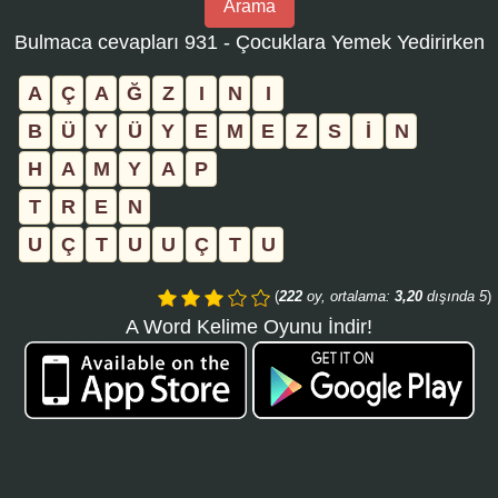
Arama
bulmaca
Bulmaca cevapları 931 - Çocuklara Yemek Yedirirken
numarasını
girin
A
Ç
A
Ğ
Z
I
N
I
ve
B
Ü
Y
Ü
Y
E
M
E
Z
S
İ
N
aramayı
H
A
M
Y
A
P
tıklayın:
T
R
E
N
U
Ç
T
U
U
Ç
T
U
(
222
oy, ortalama:
3,20
dışında 5
)
A Word Kelime Oyunu İndir!