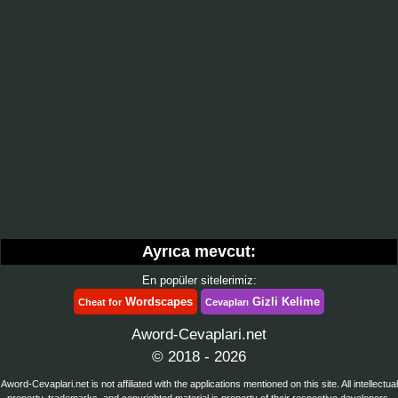
Ayrıca mevcut:
En popüler sitelerimiz:
Wordscapes
Gizli Kelime
Cheat for
Cevapları
Aword-Cevaplari.net
© 2018 - 2026
Aword-Cevaplari.net is not affiliated with the applications mentioned on this site. All intellectual
property, trademarks, and copyrighted material is property of their respective developers.