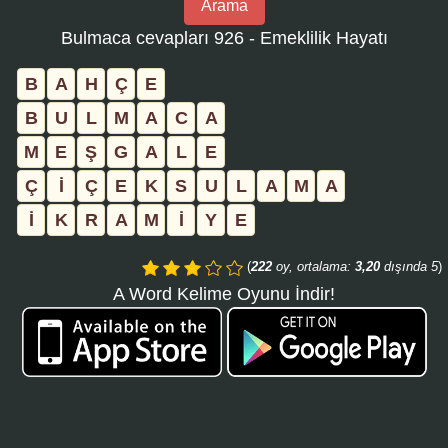
Arama
bulmaca
Bulmaca cevapları 926 - Emeklilik Hayatı
numarasını
girin
B
A
H
Ç
E
ve
B
U
L
M
A
C
A
aramayı
M
E
Ş
G
A
L
E
tıklayın:
Ç
İ
Ç
E
K
S
U
L
A
M
A
İ
K
R
A
M
İ
Y
E
(
222
oy, ortalama:
3,20
dışında 5
)
A Word Kelime Oyunu İndir!