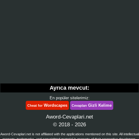
Ayrıca mevcut:
En popüler sitelerimiz:
Wordscapes
Gizli Kelime
Cheat for
Cevapları
Aword-Cevaplari.net
© 2018 - 2026
Aword-Cevaplari.net is not affiliated with the applications mentioned on this site. All intellectual
property, trademarks, and copyrighted material is property of their respective developers.