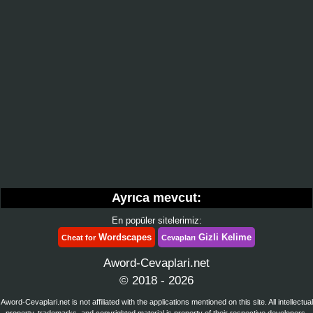
Ayrıca mevcut:
En popüler sitelerimiz:
Wordscapes
Gizli Kelime
Cheat for
Cevapları
Aword-Cevaplari.net
© 2018 - 2026
Aword-Cevaplari.net is not affiliated with the applications mentioned on this site. All intellectual
property, trademarks, and copyrighted material is property of their respective developers.