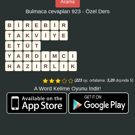
Arama
bulmaca
Bulmaca cevapları 923 - Özel Ders
numarasını
girin
B
İ
R
E
B
İ
R
ve
T
A
K
V
İ
Y
E
aramayı
E
T
Ü
T
tıklayın:
Y
A
R
D
I
M
C
I
H
A
Z
I
R
L
I
K
(
223
oy, ortalama:
3,20
dışında 5
)
A Word Kelime Oyunu İndir!