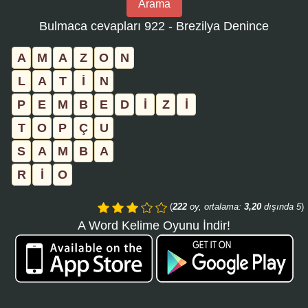
Arama
bulmaca
Bulmaca cevapları 922 - Brezilya Denince
numarasını
girin
A
M
A
Z
O
N
ve
L
A
T
İ
N
aramayı
P
E
M
B
E
D
İ
Z
İ
tıklayın:
T
O
P
Ç
U
S
A
M
B
A
R
İ
O
(
222
oy, ortalama:
3,20
dışında 5
)
A Word Kelime Oyunu İndir!