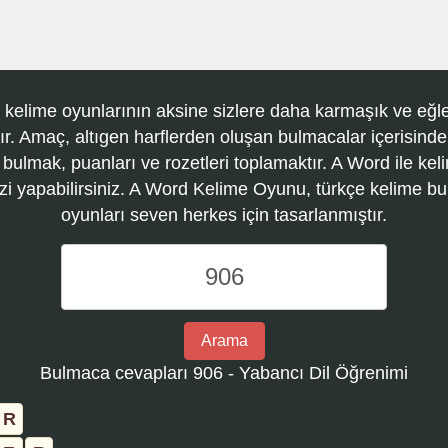
 kelime oyunlarının aksine sizlere daha karmaşık ve eğle
r. Amaç, altıgen harflerden oluşan bulmacalar içerisinde
 bulmak, puanları ve rozetleri toplamaktır. A Word ile kel
zi yapabilirsiniz. A Word Kelime Oyunu, türkçe kelime 
oyunları seven herkes için tasarlanmıştır.
A
Word
Kelime
Oyunu
Arama
bulmaca
Bulmaca cevapları 906 - Yabancı Dil Öğrenimi
numarasını
girin
R
ve