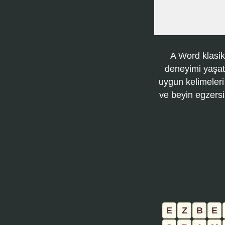
A Word klasik
deneyimi yaşatı
uygun kelimeleri
ve beyin egzersi
E
Z
B
E