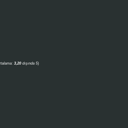
rtalama:
3,20
dışında 5
)