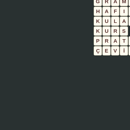
G
R
A
M
H
A
F
I
K
U
L
A
K
U
R
S
P
R
A
T
Ç
E
V
İ