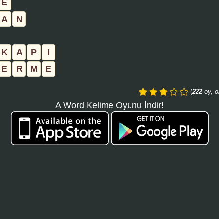
E
aramayı
A
N
tıklayın:
K
A
P
I
E
R
M
E
(
222
oy, o
A Word Kelime Oyunu İndir!