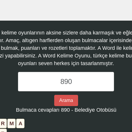
 kelime oyunlarının aksine sizlere daha karmaşık ve eğle
r. Amaç, altıgen harflerden oluşan bulmacalar içerisinde
 bulmak, puanları ve rozetleri toplamaktır. A Word ile kel
zi yapabilirsiniz. A Word Kelime Oyunu, türkçe kelime 
oyunları seven herkes için tasarlanmıştır.
A
Word
Kelime
Oyunu
Arama
bulmaca
Bulmaca cevapları 890 - Belediye Otobüsü
numarasını
girin
R
M
A
ve