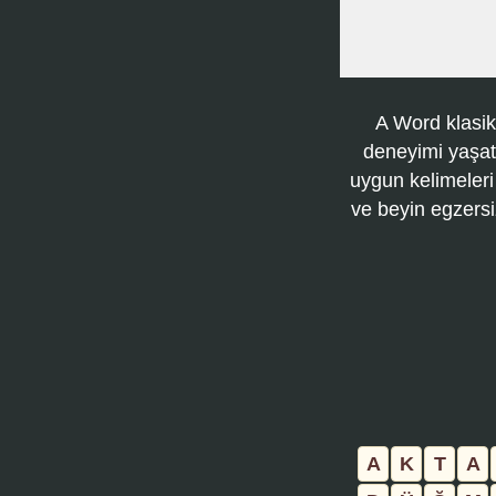
A Word klasik
deneyimi yaşatı
uygun kelimeleri
ve beyin egzersi
A
K
T
A