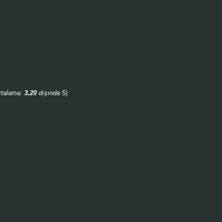
rtalama:
3,20
dışında 5
)