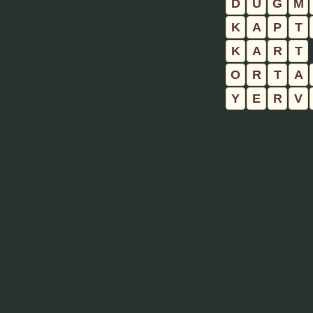
D
Ü
Ğ
M
K
A
P
T
K
A
R
T
O
R
T
A
Y
E
R
V