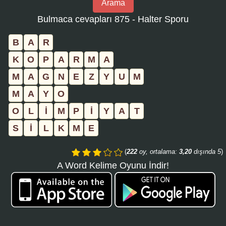
Arama
bulmaca
Bulmaca cevapları 875 - Halter Sporu
numarasını
girin
B
A
R
ve
K
O
P
A
R
M
A
aramayı
M
A
G
N
E
Z
Y
U
M
tıklayın:
M
A
Y
O
O
L
İ
M
P
İ
Y
A
T
S
İ
L
K
M
E
(
222
oy, ortalama:
3,20
dışında 5
)
A Word Kelime Oyunu İndir!