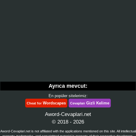
Ayrıca mevcut:
En popüler sitelerimiz:
Wordscapes
Gizli Kelime
Cheat for
Cevapları
Aword-Cevaplari.net
© 2018 - 2026
Aword-Cevaplari.net is not affiliated with the applications mentioned on this site. All intellectual
property, trademarks, and copyrighted material is property of their respective developers.