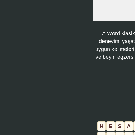
A Word klasik
deneyimi yaşatı
uygun kelimeleri
ve beyin egzersi
H
E
S
A