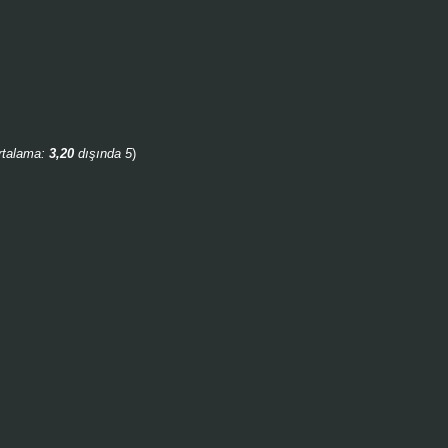
rtalama:
3,20
dışında 5
)