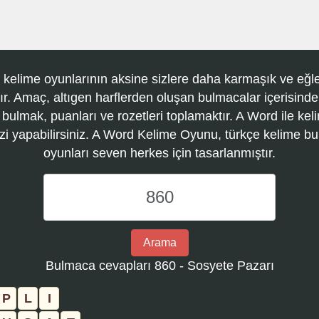
 kelime oyunlarının aksine sizlere daha karmaşık ve eğle
r. Amaç, altıgen harflerden oluşan bulmacalar içerisinde
 bulmak, puanları ve rozetleri toplamaktır. A Word ile kel
zi yapabilirsiniz. A Word Kelime Oyunu, türkçe kelime 
oyunları seven herkes için tasarlanmıştır.
A
Word
Kelime
Oyunu
Arama
bulmaca
Bulmaca cevapları 860 - Sosyete Pazarı
numarasını
girin
P
L
I
ve