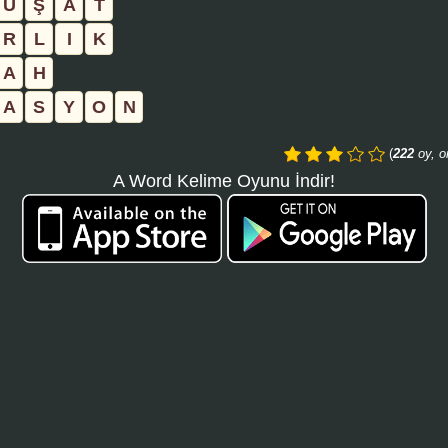
U
Ş
A
T
aramayı
R
L
I
K
tıklayın:
A
H
A
S
Y
O
N
(
222
oy, o
A Word Kelime Oyunu İndir!