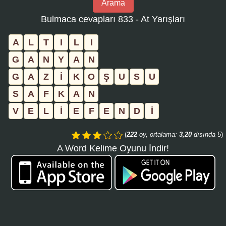
Arama
bulmaca
Bulmaca cevapları 833 - At Yarışları
numarasını
girin
A
L
T
I
L
I
ve
G
A
N
Y
A
N
aramayı
G
A
Z
İ
K
O
Ş
U
S
U
tıklayın:
S
A
F
K
A
N
V
E
L
İ
E
F
E
N
D
İ
(
222
oy, ortalama:
3,20
dışında 5
)
A Word Kelime Oyunu İndir!