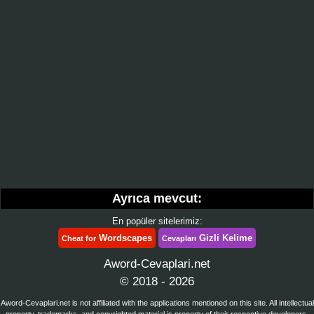
Ayrıca mevcut:
En popüler sitelerimiz:
Wordscapes
Gizli Kelime
Cheat for
Cevapları
Aword-Cevaplari.net
© 2018 - 2026
Aword-Cevaplari.net is not affiliated with the applications mentioned on this site. All intellectual
property, trademarks, and copyrighted material is property of their respective developers.