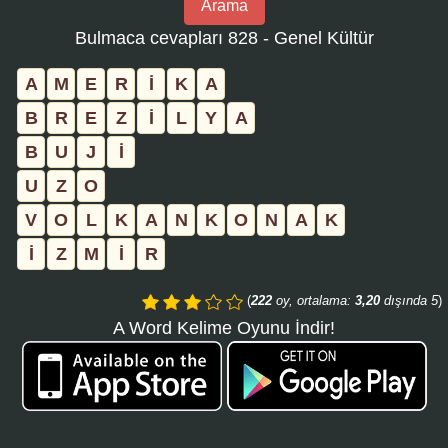
Arama
bulmaca
Bulmaca cevapları 828 - Genel Kültür
numarasını
girin
A
M
E
R
İ
K
A
ve
B
R
E
Z
İ
L
Y
A
aramayı
B
U
J
İ
tıklayın:
U
Z
O
V
O
L
K
A
N
K
O
N
A
K
İ
Z
M
İ
R
(
222
oy, ortalama:
3,20
dışında 5
)
A Word Kelime Oyunu İndir!