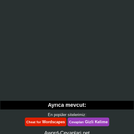
Ayrıca mevcut:
En popüler sitelerimiz:
Wordscapes
Gizli Kelime
Cheat for
Cevapları
Aword-Cevaplari.net