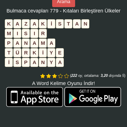
Arama
bulmaca
Bulmaca cevapları 779 - Kıtaları Birleştiren Ülkeler
numarasını
girin
K
A
Z
A
K
İ
S
T
A
N
ve
M
I
S
I
R
aramayı
P
A
N
A
M
A
tıklayın:
T
Ü
R
K
İ
Y
E
İ
S
P
A
N
Y
A
(
222
oy, ortalama:
3,20
dışında 5
)
A Word Kelime Oyunu İndir!