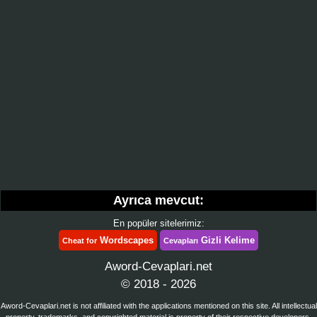
Ayrıca mevcut:
En popüler sitelerimiz:
Wordscapes
Gizli Kelime
Cheat for
Cevapları
Aword-Cevaplari.net
© 2018 - 2026
Aword-Cevaplari.net is not affiliated with the applications mentioned on this site. All intellectual
property, trademarks, and copyrighted material is property of their respective developers.