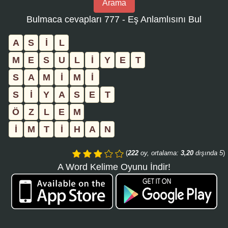
Arama
bulmaca
Bulmaca cevapları 777 - Eş Anlamlısını Bul
numarasını
girin
A
S
İ
L
ve
M
E
S
U
L
İ
Y
E
T
aramayı
S
A
M
İ
M
İ
tıklayın:
S
İ
Y
A
S
E
T
Ö
Z
L
E
M
İ
M
T
İ
H
A
N
(
222
oy, ortalama:
3,20
dışında 5
)
A Word Kelime Oyunu İndir!