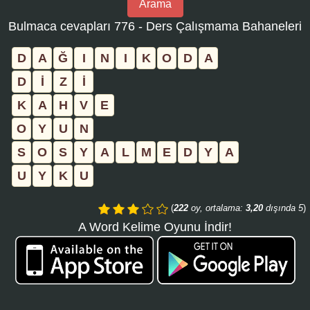
Arama
bulmaca
Bulmaca cevapları 776 - Ders Çalışmama Bahaneleri
numarasını
girin
D
A
Ğ
I
N
I
K
O
D
A
ve
D
İ
Z
İ
aramayı
K
A
H
V
E
tıklayın:
O
Y
U
N
S
O
S
Y
A
L
M
E
D
Y
A
U
Y
K
U
(
222
oy, ortalama:
3,20
dışında 5
)
A Word Kelime Oyunu İndir!