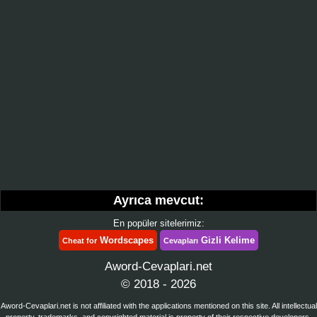
Ayrıca mevcut:
En popüler sitelerimiz:
Wordscapes
Gizli Kelime
Cheat for
Cevapları
Aword-Cevaplari.net
© 2018 - 2026
Aword-Cevaplari.net is not affiliated with the applications mentioned on this site. All intellectual
property, trademarks, and copyrighted material is property of their respective developers.