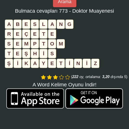
Arama
bulmaca
Bulmaca cevapları 773 - Doktor Muayenesi
numarasını
girin
A
B
E
S
L
A
N
G
ve
R
E
Ç
E
T
E
aramayı
S
E
M
P
T
O
M
tıklayın:
T
E
Ş
H
İ
S
Ş
İ
K
A
Y
E
T
İ
N
İ
Z
(
222
oy, ortalama:
3,20
dışında 5
)
A Word Kelime Oyunu İndir!