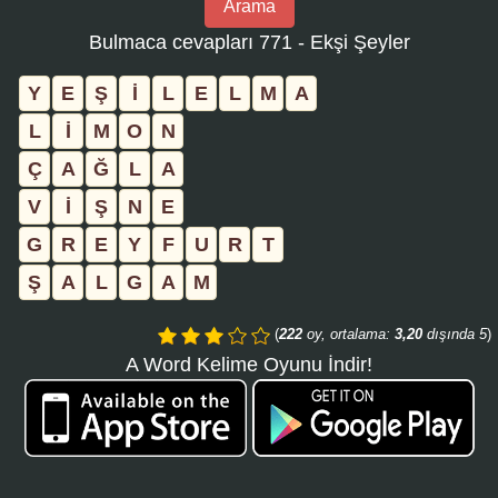
Arama
bulmaca
Bulmaca cevapları 771 - Ekşi Şeyler
numarasını
girin
Y
E
Ş
İ
L
E
L
M
A
ve
L
İ
M
O
N
aramayı
Ç
A
Ğ
L
A
tıklayın:
V
İ
Ş
N
E
G
R
E
Y
F
U
R
T
Ş
A
L
G
A
M
(
222
oy, ortalama:
3,20
dışında 5
)
A Word Kelime Oyunu İndir!