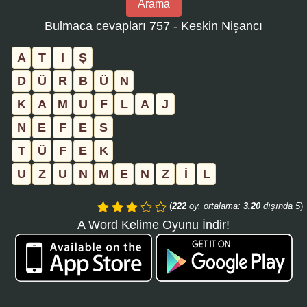
Arama
bulmaca
Bulmaca cevapları 757 - Keskin Nişancı
numarasını
girin
A
T
I
Ş
ve
D
Ü
R
B
Ü
N
aramayı
K
A
M
U
F
L
A
J
tıklayın:
N
E
F
E
S
T
Ü
F
E
K
U
Z
U
N
M
E
N
Z
İ
L
(
222
oy, ortalama:
3,20
dışında 5
)
A Word Kelime Oyunu İndir!