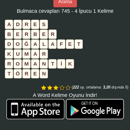
Arama
bulmaca
Bulmaca cevapları 745 - 4 İpucu 1 Kelime
numarasını
girin
A
D
R
E
S
ve
B
E
R
B
E
R
aramayı
D
O
Ğ
A
L
A
F
E
T
tıklayın:
K
U
M
A
R
R
O
M
A
N
T
İ
K
T
Ö
R
E
N
(
222
oy, ortalama:
3,20
dışında 5
)
A Word Kelime Oyunu İndir!