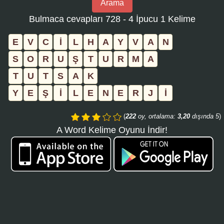
Arama
bulmaca
Bulmaca cevapları 728 - 4 İpucu 1 Kelime
numarasını
girin
E
V
C
İ
L
H
A
Y
V
A
N
ve
S
O
R
U
Ş
T
U
R
M
A
aramayı
T
U
T
S
A
K
tıklayın:
Y
E
Ş
İ
L
E
N
E
R
J
İ
(
222
oy, ortalama:
3,20
dışında 5
)
A Word Kelime Oyunu İndir!