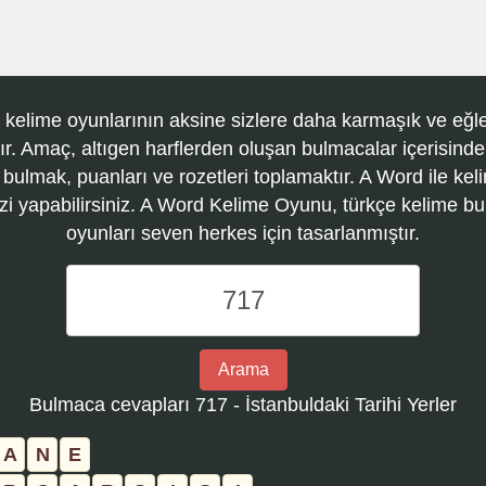
 kelime oyunlarının aksine sizlere daha karmaşık ve eğle
r. Amaç, altıgen harflerden oluşan bulmacalar içerisinde
 bulmak, puanları ve rozetleri toplamaktır. A Word ile kel
zi yapabilirsiniz. A Word Kelime Oyunu, türkçe kelime 
oyunları seven herkes için tasarlanmıştır.
A
Word
Kelime
Oyunu
Arama
bulmaca
Bulmaca cevapları 717 - İstanbuldaki Tarihi Yerler
numarasını
girin
A
N
E
ve