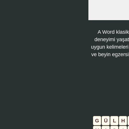
A Word klasik
deneyimi yaşatı
uygun kelimeleri
ve beyin egzersi
G
Ü
L
H