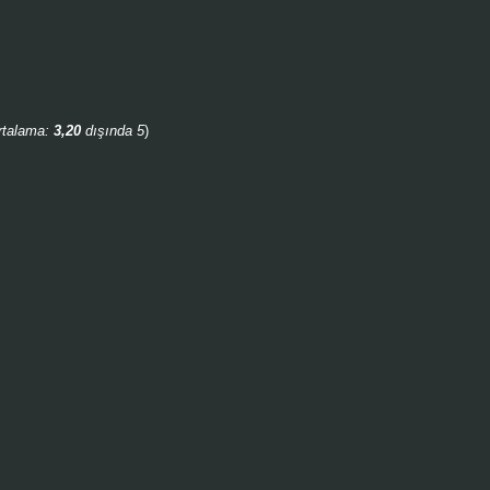
rtalama:
3,20
dışında 5
)