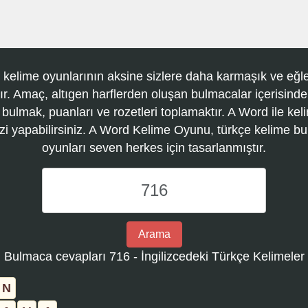
 kelime oyunlarının aksine sizlere daha karmaşık ve eğle
r. Amaç, altıgen harflerden oluşan bulmacalar içerisinde
 bulmak, puanları ve rozetleri toplamaktır. A Word ile kel
zi yapabilirsiniz. A Word Kelime Oyunu, türkçe kelime 
oyunları seven herkes için tasarlanmıştır.
A
Word
Kelime
Oyunu
Arama
bulmaca
Bulmaca cevapları 716 - İngilizcedeki Türkçe Kelimeler
numarasını
girin
N
ve