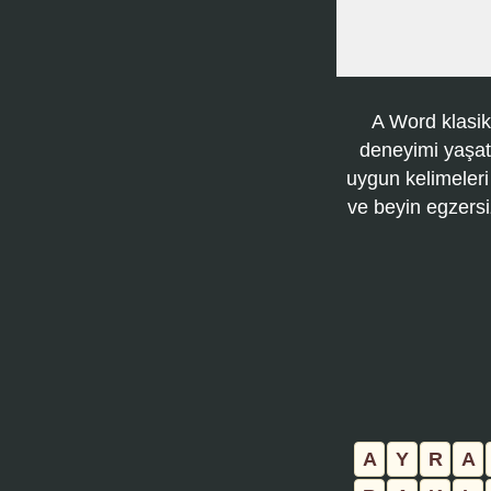
A Word klasik
deneyimi yaşatı
uygun kelimeleri
ve beyin egzersi
A
Y
R
A