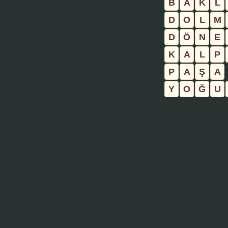
B
A
K
L
D
O
L
M
D
Ö
N
E
K
A
L
P
P
A
Ş
A
Y
O
Ğ
U