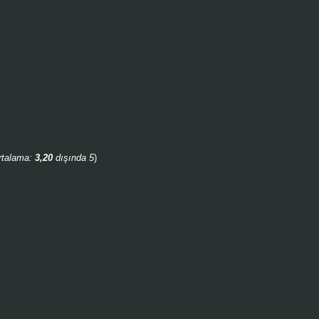
rtalama:
3,20
dışında 5
)