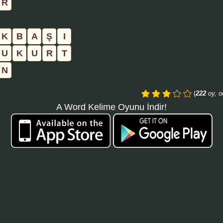
R
aramayı
tıklayın:
K
B
A
Ş
I
U
K
U
R
T
N
(
222
oy, o
A Word Kelime Oyunu İndir!