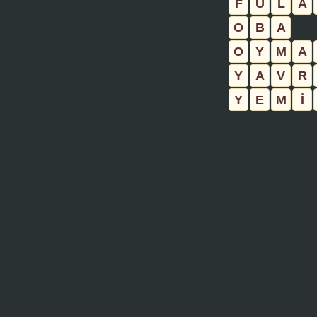
F
U
L
A
O
B
A
O
Y
M
A
Y
A
V
R
Y
E
M
İ