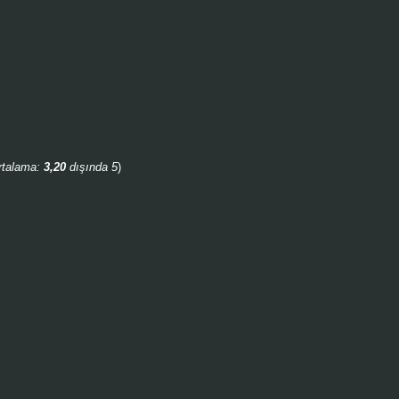
rtalama:
3,20
dışında 5
)