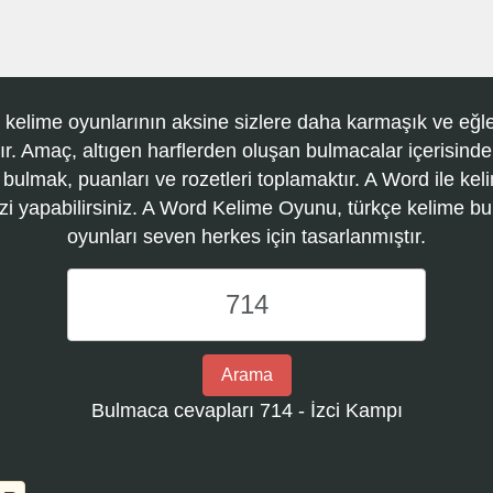
 kelime oyunlarının aksine sizlere daha karmaşık ve eğle
r. Amaç, altıgen harflerden oluşan bulmacalar içerisinde
 bulmak, puanları ve rozetleri toplamaktır. A Word ile kel
zi yapabilirsiniz. A Word Kelime Oyunu, türkçe kelime 
oyunları seven herkes için tasarlanmıştır.
A
Word
Kelime
Oyunu
Arama
bulmaca
Bulmaca cevapları 714 - İzci Kampı
numarasını
girin
ve