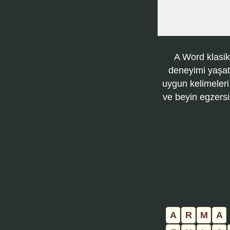
A Word klasik
deneyimi yaşatı
uygun kelimeleri
ve beyin egzersi
A
R
M
A