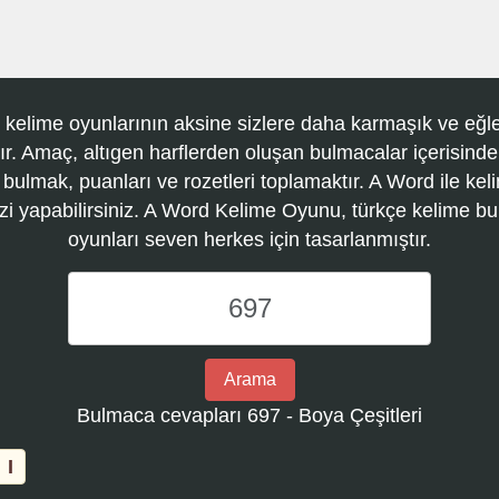
 kelime oyunlarının aksine sizlere daha karmaşık ve eğle
r. Amaç, altıgen harflerden oluşan bulmacalar içerisinde
 bulmak, puanları ve rozetleri toplamaktır. A Word ile kel
zi yapabilirsiniz. A Word Kelime Oyunu, türkçe kelime 
oyunları seven herkes için tasarlanmıştır.
A
Word
Kelime
Oyunu
Arama
bulmaca
Bulmaca cevapları 697 - Boya Çeşitleri
numarasını
girin
I
ve