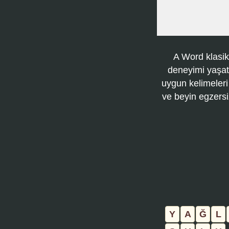
A Word klasik
deneyimi yaşatı
uygun kelimeleri
ve beyin egzersi
Y
A
Ğ
L