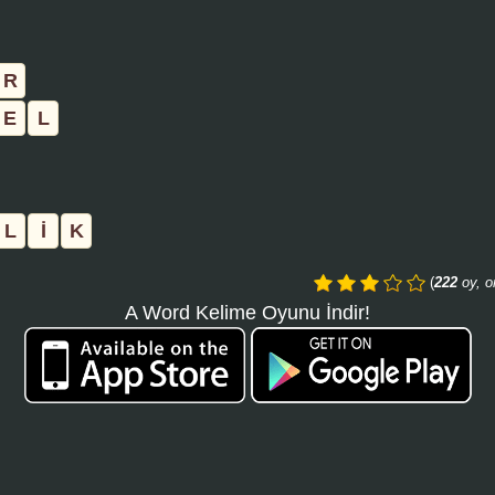
aramayı
tıklayın:
R
E
L
L
İ
K
(
222
oy, o
A Word Kelime Oyunu İndir!