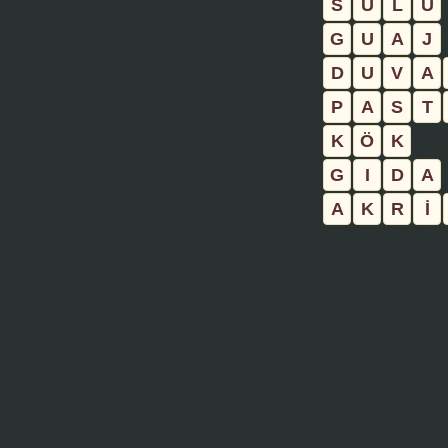
S
U
L
U
G
U
A
J
D
U
V
A
P
A
S
T
K
Ö
K
G
I
D
A
A
K
R
İ