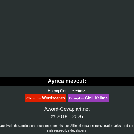
Ayrıca mevcut:
En popüler sitelerimiz:
Wordscapes
Gizli Kelime
Cheat for
Cevapları
Aword-Cevaplari.net
© 2018 - 2026
iated with the applications mentioned on this site. All intellectual property, trademarks, and co
their respective developers.