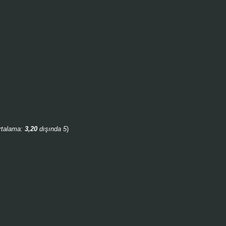
rtalama:
3,20
dışında 5
)