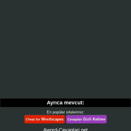
Ayrıca mevcut:
En popüler sitelerimiz:
Wordscapes
Gizli Kelime
Cheat for
Cevapları
Aword-Cevaplari.net