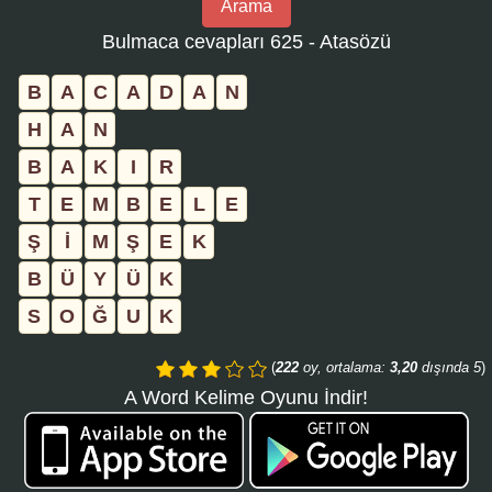
Arama
bulmaca
Bulmaca cevapları 625 - Atasözü
numarasını
girin
B
A
C
A
D
A
N
ve
H
A
N
aramayı
B
A
K
I
R
tıklayın:
T
E
M
B
E
L
E
Ş
İ
M
Ş
E
K
B
Ü
Y
Ü
K
S
O
Ğ
U
K
(
222
oy, ortalama:
3,20
dışında 5
)
A Word Kelime Oyunu İndir!