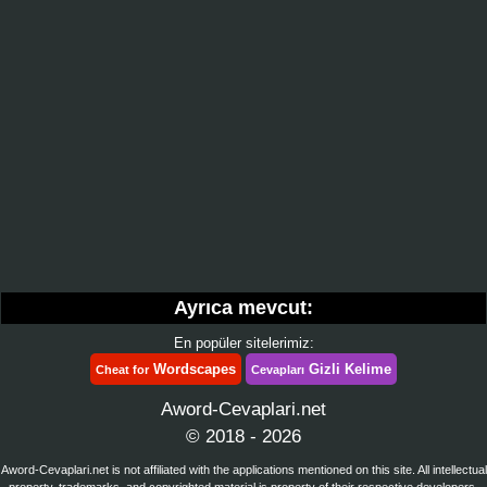
Ayrıca mevcut:
En popüler sitelerimiz:
Wordscapes
Gizli Kelime
Cheat for
Cevapları
Aword-Cevaplari.net
© 2018 - 2026
Aword-Cevaplari.net is not affiliated with the applications mentioned on this site. All intellectual
property, trademarks, and copyrighted material is property of their respective developers.