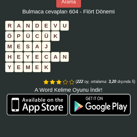
Arama
bulmaca
Bulmaca cevapları 604 - Flört Dönemi
numarasını
girin
R
A
N
D
E
V
U
ve
Ö
P
Ü
C
Ü
K
aramayı
M
E
S
A
J
tıklayın:
H
E
Y
E
C
A
N
Y
E
M
E
K
(
222
oy, ortalama:
3,20
dışında 5
)
A Word Kelime Oyunu İndir!