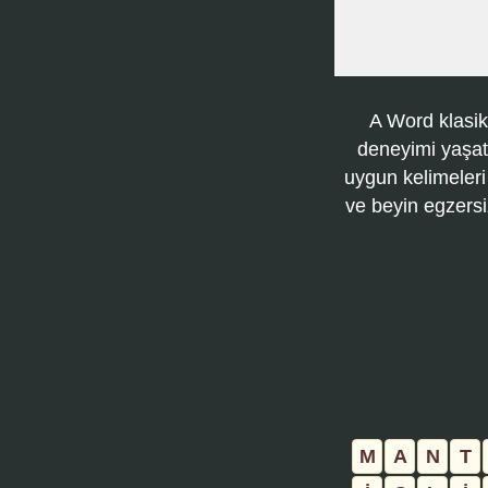
A Word klasik
deneyimi yaşatı
uygun kelimeleri
ve beyin egzersi
M
A
N
T