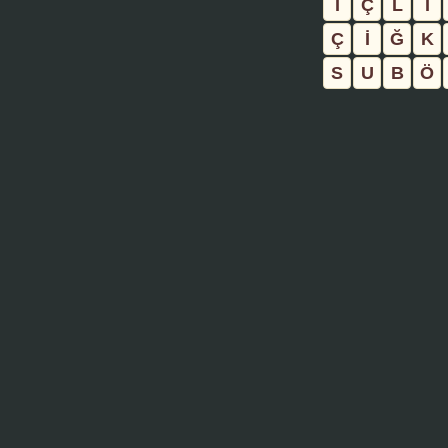
İ
Ç
L
İ
Ç
İ
Ğ
K
S
U
B
Ö