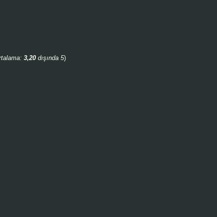
rtalama:
3,20
dışında 5
)