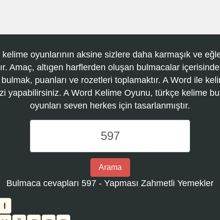
 kelime oyunlarının aksine sizlere daha karmaşık ve eğle
r. Amaç, altıgen harflerden oluşan bulmacalar içerisinde
 bulmak, puanları ve rozetleri toplamaktır. A Word ile kel
zi yapabilirsiniz. A Word Kelime Oyunu, türkçe kelime 
oyunları seven herkes için tasarlanmıştır.
A
Word
Kelime
Oyunu
Arama
bulmaca
Bulmaca cevapları 597 - Yapması Zahmetli Yemekler
numarasını
girin
I
ve