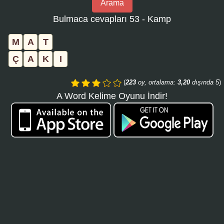
Arama
bulmaca
Bulmaca cevapları 53 - Kamp
numarasını
girin
M
A
T
ve
Ç
A
K
I
aramayı
tıklayın:
(
223
oy, ortalama:
3,20
dışında 5
)
A Word Kelime Oyunu İndir!