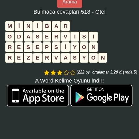
Arama
bulmaca
Bulmaca cevapları 518 - Otel
numarasını
girin
M
İ
N
İ
B
A
R
ve
O
D
A
S
E
R
V
İ
S
İ
aramayı
R
E
S
E
P
S
İ
Y
O
N
tıklayın:
R
E
Z
E
R
V
A
S
Y
O
N
(
222
oy, ortalama:
3,20
dışında 5
)
A Word Kelime Oyunu İndir!