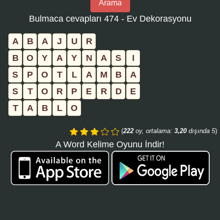
Arama
bulmaca
Bulmaca cevapları 474 - Ev Dekorasyonu
numarasını
girin
A
B
A
J
U
R
ve
B
O
Y
A
Y
N
A
S
I
aramayı
S
P
O
T
L
A
M
B
A
tıklayın:
S
T
O
R
P
E
R
D
E
T
A
B
L
O
(
222
oy, ortalama:
3,20
dışında 5
)
A Word Kelime Oyunu İndir!