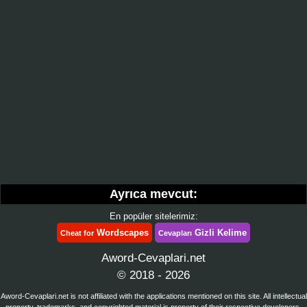
Ayrıca mevcut:
En popüler sitelerimiz:
Wordscapes
Gizli Kelime
Cheat for
Cevapları
Aword-Cevaplari.net
© 2018 - 2026
Aword-Cevaplari.net is not affiliated with the applications mentioned on this site. All intellectual
property, trademarks, and copyrighted material is property of their respective developers.