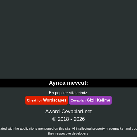
Ayrıca mevcut:
En popüler sitelerimiz:
Wordscapes
Gizli Kelime
Cheat for
Cevapları
Aword-Cevaplari.net
© 2018 - 2026
iated with the applications mentioned on this site. All intellectual property, trademarks, and co
their respective developers.