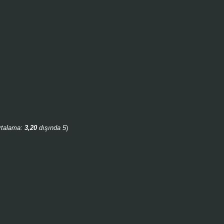
rtalama:
3,20
dışında 5
)