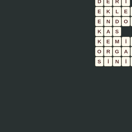
D
E
R
İ
E
K
L
E
E
N
D
O
K
A
S
K
E
M
İ
O
R
G
A
S
İ
N
İ