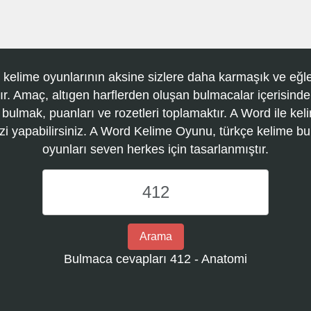
 kelime oyunlarının aksine sizlere daha karmaşık ve eğle
r. Amaç, altıgen harflerden oluşan bulmacalar içerisinde
 bulmak, puanları ve rozetleri toplamaktır. A Word ile kel
zi yapabilirsiniz. A Word Kelime Oyunu, türkçe kelime 
oyunları seven herkes için tasarlanmıştır.
A
Word
Kelime
Oyunu
Arama
bulmaca
Bulmaca cevapları 412 - Anatomi
numarasını
girin
ve