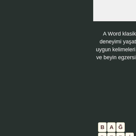
A Word klasik
deneyimi yaşatı
uygun kelimeleri
ve beyin egzersi
B
A
Ğ