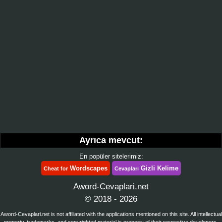
Ayrıca mevcut:
En popüler sitelerimiz:
Wordscapes
Gizli Kelime
Cheat for
Cevapları
Aword-Cevaplari.net
© 2018 - 2026
Aword-Cevaplari.net is not affiliated with the applications mentioned on this site. All intellectual
property, trademarks, and copyrighted material is property of their respective developers.