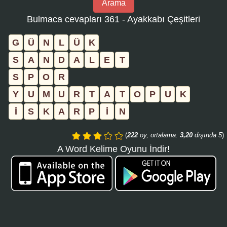
Arama
bulmaca
Bulmaca cevapları 361 - Ayakkabı Çeşitleri
numarasını
girin
G
Ü
N
L
Ü
K
ve
S
A
N
D
A
L
E
T
aramayı
S
P
O
R
tıklayın:
Y
U
M
U
R
T
A
T
O
P
U
K
İ
S
K
A
R
P
İ
N
(
222
oy, ortalama:
3,20
dışında 5
)
A Word Kelime Oyunu İndir!