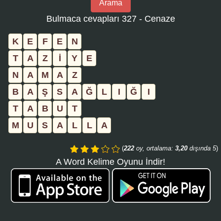
Arama
bulmaca
Bulmaca cevapları 327 - Cenaze
numarasını
girin
K
E
F
E
N
ve
T
A
Z
İ
Y
E
aramayı
N
A
M
A
Z
tıklayın:
B
A
Ş
S
A
Ğ
L
I
Ğ
I
T
A
B
U
T
M
U
S
A
L
L
A
(
222
oy, ortalama:
3,20
dışında 5
)
A Word Kelime Oyunu İndir!