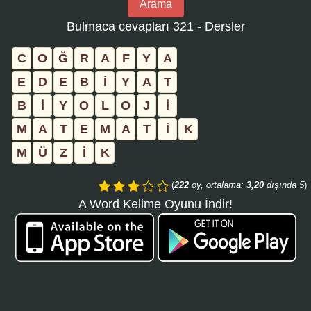
Arama
bulmaca
Bulmaca cevapları 321 - Dersler
numarasını
girin
C
O
Ğ
R
A
F
Y
A
ve
E
D
E
B
İ
Y
A
T
aramayı
B
İ
Y
O
L
O
J
İ
tıklayın:
M
A
T
E
M
A
T
İ
K
M
Ü
Z
İ
K
(
222
oy, ortalama:
3,20
dışında 5
)
A Word Kelime Oyunu İndir!