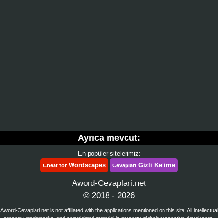
Ayrıca mevcut:
En popüler sitelerimiz:
Wordscapes
Gizli Kelime
Cheat for
Cevapları
Aword-Cevaplari.net
© 2018 - 2026
Aword-Cevaplari.net is not affiliated with the applications mentioned on this site. All intellectual
property, trademarks, and copyrighted material is property of their respective developers.