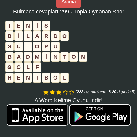
Arama
bulmaca
Bulmaca cevapları 299 - Topla Oynanan Spor
numarasını
girin
T
E
N
İ
S
ve
B
İ
L
A
R
D
O
aramayı
S
U
T
O
P
U
tıklayın:
B
A
D
M
İ
N
T
O
N
G
O
L
F
H
E
N
T
B
O
L
(
222
oy, ortalama:
3,20
dışında 5
)
A Word Kelime Oyunu İndir!