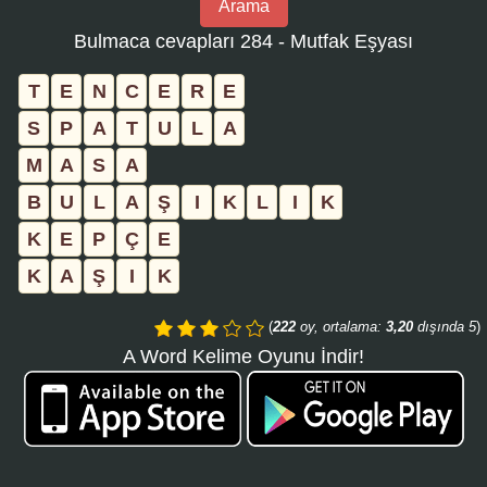
Arama
bulmaca
Bulmaca cevapları 284 - Mutfak Eşyası
numarasını
girin
T
E
N
C
E
R
E
ve
S
P
A
T
U
L
A
aramayı
M
A
S
A
tıklayın:
B
U
L
A
Ş
I
K
L
I
K
K
E
P
Ç
E
K
A
Ş
I
K
(
222
oy, ortalama:
3,20
dışında 5
)
A Word Kelime Oyunu İndir!