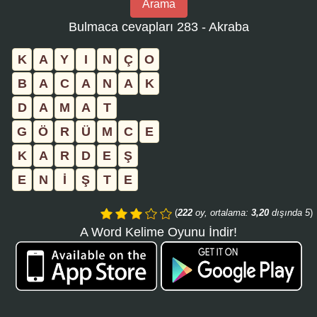
Arama
bulmaca
Bulmaca cevapları 283 - Akraba
numarasını
girin
K
A
Y
I
N
Ç
O
ve
B
A
C
A
N
A
K
aramayı
D
A
M
A
T
tıklayın:
G
Ö
R
Ü
M
C
E
K
A
R
D
E
Ş
E
N
İ
Ş
T
E
(
222
oy, ortalama:
3,20
dışında 5
)
A Word Kelime Oyunu İndir!