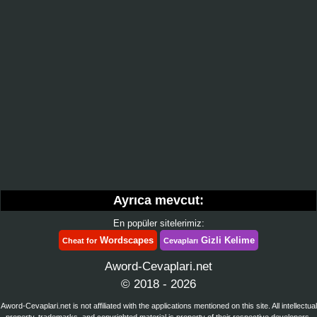
Ayrıca mevcut:
En popüler sitelerimiz:
Wordscapes
Gizli Kelime
Cheat for
Cevapları
Aword-Cevaplari.net
© 2018 - 2026
Aword-Cevaplari.net is not affiliated with the applications mentioned on this site. All intellectual
property, trademarks, and copyrighted material is property of their respective developers.