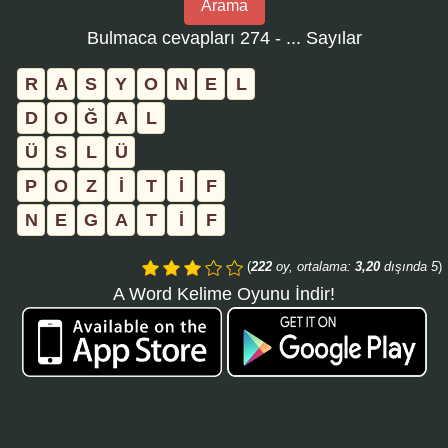
Arama
bulmaca
Bulmaca cevapları 274 - ... Sayılar
numarasını
girin
R
A
S
Y
O
N
E
L
ve
D
O
Ğ
A
L
aramayı
Ü
S
L
Ü
tıklayın:
P
O
Z
İ
T
İ
F
N
E
G
A
T
İ
F
(
222
oy, ortalama:
3,20
dışında 5
)
A Word Kelime Oyunu İndir!