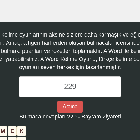
 kelime oyunlarının aksine sizlere daha karmaşık ve eğle
r. Amaç, altıgen harflerden oluşan bulmacalar içerisinde
 bulmak, puanları ve rozetleri toplamaktır. A Word ile kel
zi yapabilirsiniz. A Word Kelime Oyunu, türkçe kelime 
oyunları seven herkes için tasarlanmıştır.
A
Word
Kelime
Oyunu
Arama
bulmaca
Bulmaca cevapları 229 - Bayram Ziyareti
numarasını
girin
M
E
K
ve