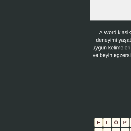
A Word klasik
deneyimi yaşatı
uygun kelimeleri
ve beyin egzersi
E
L
Ö
P