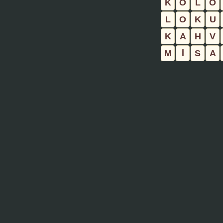
K
O
L
O
L
O
K
U
K
A
H
V
M
İ
S
A