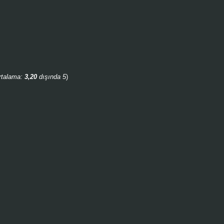
rtalama:
3,20
dışında 5
)