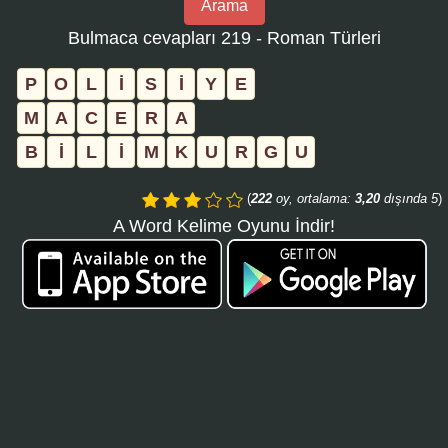
Arama
bulmaca
Bulmaca cevapları 219 - Roman Türleri
numarasını
girin
P
O
L
İ
S
İ
Y
E
ve
M
A
C
E
R
A
aramayı
B
İ
L
İ
M
K
U
R
G
U
tıklayın:
(
222
oy, ortalama:
3,20
dışında 5
)
A Word Kelime Oyunu İndir!