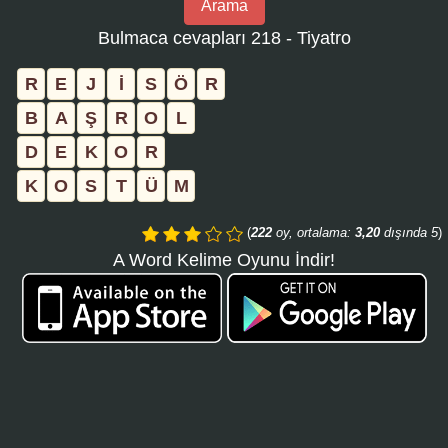
Arama
bulmaca
Bulmaca cevapları 218 - Tiyatro
numarasını
girin
R
E
J
İ
S
Ö
R
ve
B
A
Ş
R
O
L
aramayı
D
E
K
O
R
tıklayın:
K
O
S
T
Ü
M
(
222
oy, ortalama:
3,20
dışında 5
)
A Word Kelime Oyunu İndir!