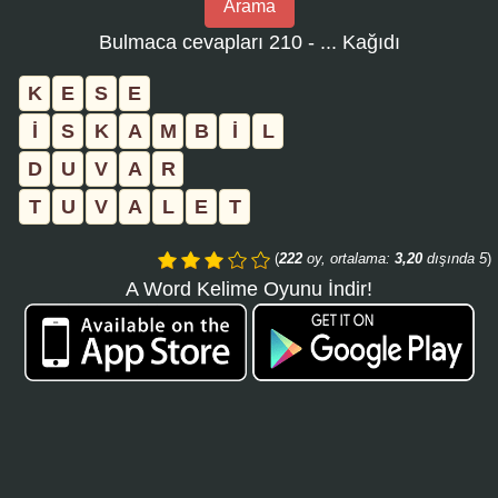
Arama
bulmaca
Bulmaca cevapları 210 - ... Kağıdı
numarasını
girin
K
E
S
E
ve
İ
S
K
A
M
B
İ
L
aramayı
D
U
V
A
R
tıklayın:
T
U
V
A
L
E
T
(
222
oy, ortalama:
3,20
dışında 5
)
A Word Kelime Oyunu İndir!