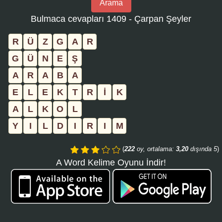
Arama
bulmaca
Bulmaca cevapları 1409 - Çarpan Şeyler
numarasını
girin
R
Ü
Z
G
A
R
ve
G
Ü
N
E
Ş
aramayı
A
R
A
B
A
tıklayın:
E
L
E
K
T
R
İ
K
A
L
K
O
L
Y
I
L
D
I
R
I
M
(
222
oy, ortalama:
3,20
dışında 5
)
A Word Kelime Oyunu İndir!