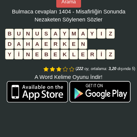
Arama
bulmaca
Bulmaca cevapları 1404 - Misafirliğin Sonunda
numarasını
Nezaketen Söylenen Sözler
girin
ve
B
U
N
U
S
A
Y
M
A
Y
I
Z
aramayı
D
A
H
A
E
R
K
E
N
tıklayın:
Y
İ
N
E
B
E
K
L
E
R
İ
Z
(
222
oy, ortalama:
3,20
dışında 5
)
A Word Kelime Oyunu İndir!