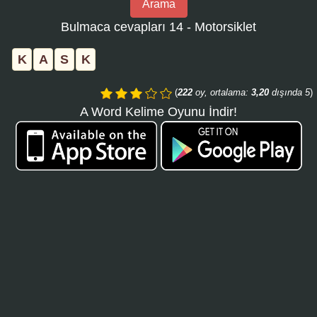
Arama
bulmaca
Bulmaca cevapları 14 - Motorsiklet
numarasını
girin
K
A
S
K
ve
aramayı
(
222
oy, ortalama:
3,20
dışında 5
)
tıklayın:
A Word Kelime Oyunu İndir!