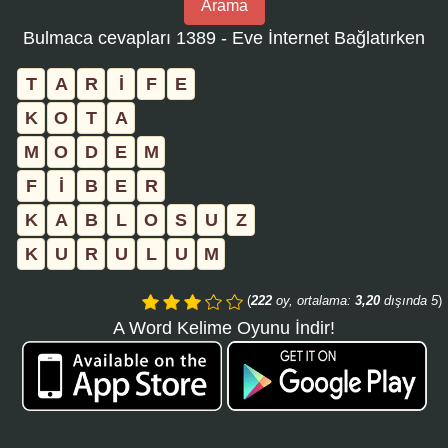
Arama
bulmaca
Bulmaca cevapları 1389 - Eve İnternet Bağlatırken
numarasını
girin
T
A
R
İ
F
E
ve
K
O
T
A
aramayı
M
O
D
E
M
tıklayın:
F
İ
B
E
R
K
A
B
L
O
S
U
Z
K
U
R
U
L
U
M
(
222
oy, ortalama:
3,20
dışında 5
)
A Word Kelime Oyunu İndir!