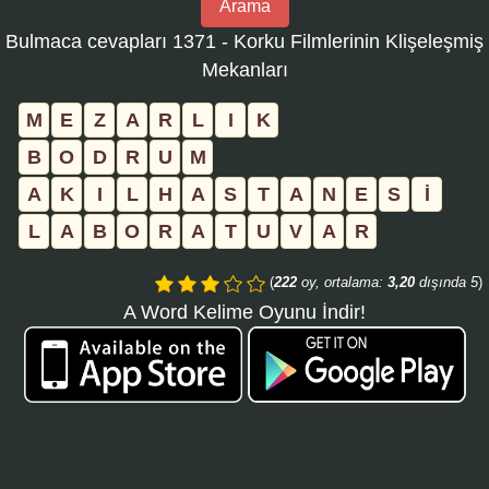
Arama
bulmaca
Bulmaca cevapları 1371 - Korku Filmlerinin Klişeleşmiş
numarasını
Mekanları
girin
ve
M
E
Z
A
R
L
I
K
aramayı
B
O
D
R
U
M
tıklayın:
A
K
I
L
H
A
S
T
A
N
E
S
İ
L
A
B
O
R
A
T
U
V
A
R
(
222
oy, ortalama:
3,20
dışında 5
)
A Word Kelime Oyunu İndir!