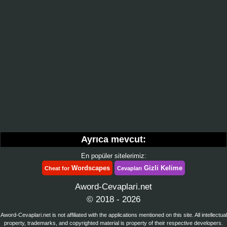
Ayrıca mevcut:
En popüler sitelerimiz:
Wordscapes
Gizli Kelime
Cheat for
Cevapları
Aword-Cevaplari.net
© 2018 - 2026
Aword-Cevaplari.net is not affiliated with the applications mentioned on this site. All intellectual
property, trademarks, and copyrighted material is property of their respective developers.